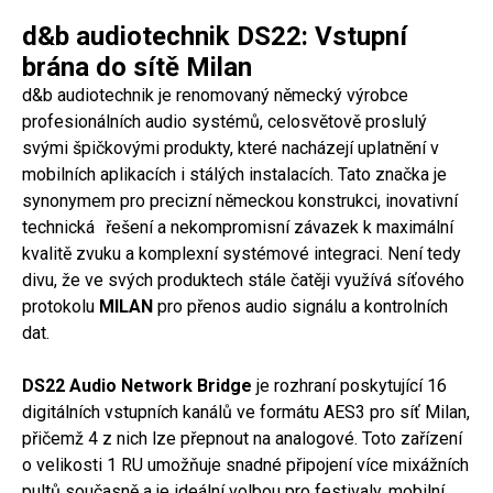
d&b audiotechnik DS22: Vstupní
brána do sítě Milan
d&b audiotechnik je renomovaný německý výrobce
profesionálních audio systémů, celosvětově proslulý
svými špičkovými produkty, které nacházejí uplatnění v
mobilních aplikacích i stálých instalacích. Tato značka je
synonymem pro precizní německou konstrukci, inovativní
technická řešení a nekompromisní závazek k maximální
kvalitě zvuku a komplexní systémové integraci. Není tedy
divu, že ve svých produktech stále čatěji využívá síťového
protokolu
MILAN
pro přenos audio signálu a kontrolních
dat.
DS22 Audio Network Bridge
je rozhraní poskytující 16
digitálních vstupních kanálů ve formátu AES3 pro síť Milan,
přičemž 4 z nich lze přepnout na analogové. Toto zařízení
o velikosti 1 RU umožňuje snadné připojení více mixážních
pultů současně a je ideální volbou pro festivaly, mobilní