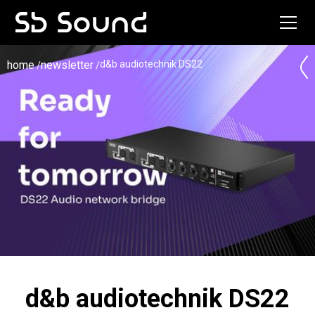
home
newsletter
d&b audiotechnik DS22
/
/
d&b audiotechnik DS22