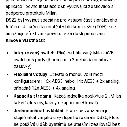
aplikace i pevné instalace d&b využívající zesilovače s
podporou protokolu Milan.
DS22 byl vyvinut speciálně pro vstupní část signálového
řetězce. Je určen k umístění v blízkosti režie (FOH), kde
umožňuje efektivní správu sítě za dostupnou cenu.
Klíčové vlastnosti:
Integrovaný switch:
Plně certifikovaný Milan-AVB
switch s 5 porty (3 primární a 2 sekundární síťové
zásuvky).
Flexibilní vstupy:
Uživatelé mohou volit mezi
konfiguracemi: 16x AES3, nebo 14x AES3 + 2x analog,
případně 12x AES3 + 4x analog.
Kapacita streamů:
Každá jednotka poskytuje 2 „Milan
talker“ streamy, každý s kapacitou 8 kanálů.
Jednoduchost ovládání:
Práce se zařízením je
stejně intuitivní jako u výstupního rozhraní DS20, které
se používá u d&b systémů se staršími zesilovači bez