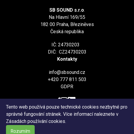
SB SOUND s.r.o
.
Na Hlavní 169/55
182 00 Praha, Březiněves
Česká republika
IČ: 24730203
DIČ: CZ24730203
Kontakty
info@sbsound.cz
+420 777 811 503
GDPR
Tento web používá pouze technické cookies nezbytné pro
správné fungování stránek. Více informací naleznete v
©2026 by SBsound.cz
Zásadách používání cookies
.
Rozumím