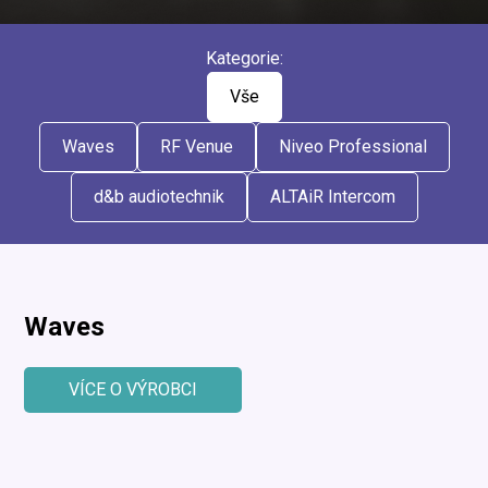
Kategorie:
Vše
Waves
RF Venue
Niveo Professional
d&b audiotechnik
ALTAiR Intercom
Waves
VÍCE O VÝROBCI