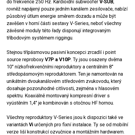
do frekvence 250 Hz. Kardioidní subwoofer
V-SUB
,
rovněž napájený pouze jedním kanálem zesilovače, nabízí
působivý útlum energie směrem dozadu a může být
zavěšen v horní části sestavy V-Series, neboť všechny
závěsné moduly této řady disponují integrovaným
tříbodovým systémem riggingu.
Stejnou třípásmovou pasivní koncepci zrcadlí i point
source reproboxy
V7P a V10P
. Ty jsou osazeny dvěma
10" nízkofrekvenčními reproduktory a centrálním 8"
středopásmovým reproduktorem. Ten je namontován na
unikátním dvoukanálovém středovém zvukovodu, který
dosahuje pozoruhodné citlivosti, zejména v hlasovém
spektru. Koaxiálně montovaný kompresní driver s
vyústěním 1,4" je kombinován s otočnou HF hornou.
Všechny reproduktory V-Series jsou k dispozici také ve
variantách
Vi
určených pro fixní instalace. Ty se od mobilní
verze liší konstrukcí ozvučnice a montážním hardwarem.