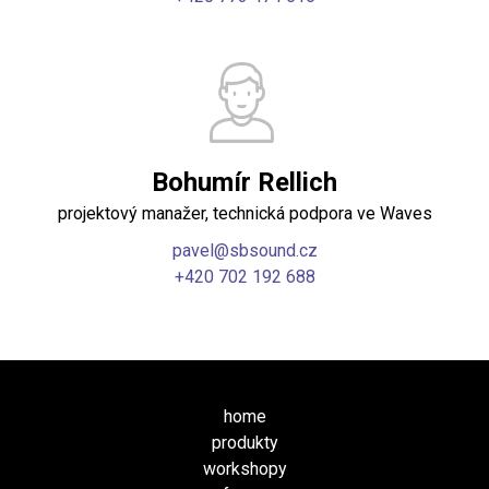
Bohumír Rellich
projektový manažer, technická podpora ve Waves
pavel@sbsound.cz
+420 702 192 688
home
produkty
workshopy