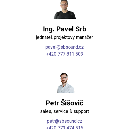
Ing. Pavel Srb
jednatel, projektový manažer
pavel@sbsound.cz
+420 777 811 503
Petr Šišovič
sales, service & support
petr@sbsound.cz
+420 773 474 516