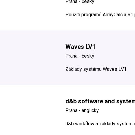
Praha - česky
Použití programů ArrayCalc a R1 
Waves LV1
Praha - česky
Základy systému Waves LV1
d&b software and syste
Praha - anglicky
d&b workflow a základy system 