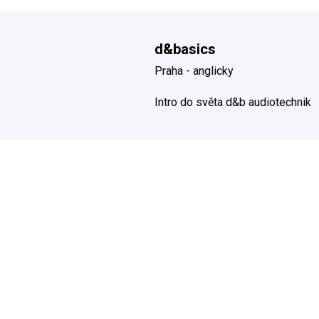
d&basics
Praha - anglicky
Intro do světa d&b audiotechnik