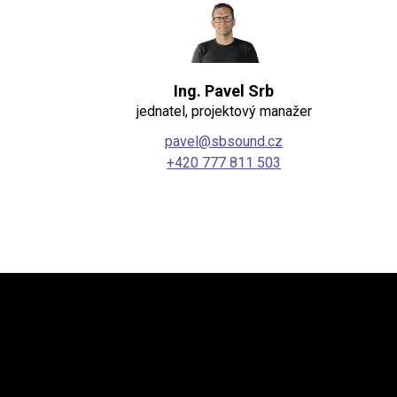
Ing. Pavel Srb
jednatel, projektový manažer
pavel@sbsound.cz
+420 777 811 503