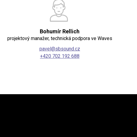
Bohumír Rellich
projektový manažer, technická podpora ve Waves
pavel@sbsound.cz
+420 702 192 688