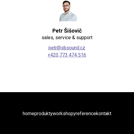
Petr Šišovič
sales, service & support
petr@sbsound.cz
+420 773 474 516
home
produkty
workshopy
reference
kontakt