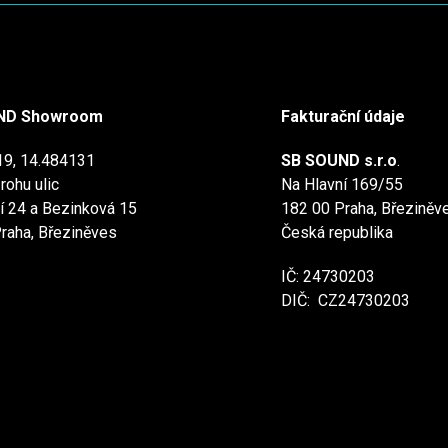
ND Showroom
Fakturační údaje
19, 14.484131
SB SOUND s.r.o
.
rohu ulic
Na Hlavní 169/55
í 24 a Bezinková 15
182 00 Praha, Březiněv
raha, Březiněves
Česká republika
IČ: 24730203
DIČ: CZ24730203