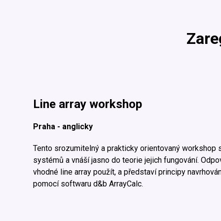
Zare
Line array workshop
Praha - anglicky
Tento srozumitelný a prakticky orientovaný workshop s
systémů a vnáší jasno do teorie jejich fungování. Odpov
vhodné line array použít, a představí principy navrho
pomocí softwaru d&b ArrayCalc.