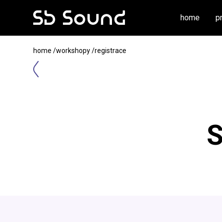
home
p
home
/
workshopy
/
registrace
S