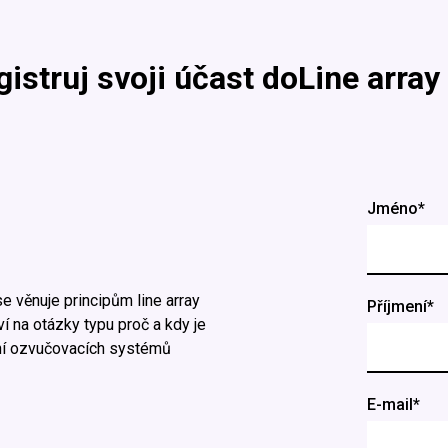
gistruj svoji účast do
Line arra
Jméno*
e věnuje principům line array
Příjmení*
í na otázky typu proč a kdy je
vání ozvučovacích systémů
E-mail*