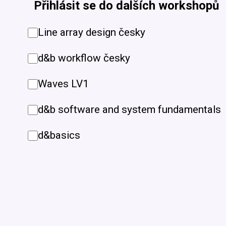
Přihlásit se do dalších workshopů
Line array design česky
d&b workflow česky
Waves LV1
d&b software and system fundamentals
d&basics