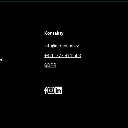
Kontakty
info@sbsound.cz
+420 777 811 503
es
GDPR